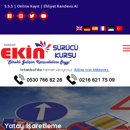
S.S.S
|
Online Kayıt
|
Ehliyet Randevu Al
T
n
İstanbul'da
hizmet veriyoruz.
Adres için tıklayınız.
Yatay İşaretleme