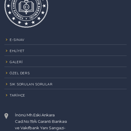
E-SINAV
EHLİYET
GALERİ
ÖZEL DERS
SIK SORULAN SORULAR
TARIHÇE
İnönü Mh.Eski Ankara
Cad.No:19/4 Garanti Bankası
ve Vakıfbank Yanı Sarıgazi-