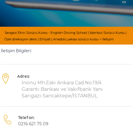
Sarıgazi Ekin Sürücü Kursu - English-Driving School | İstanbul Sürücü Kursu |
Özel direksiyon dersi | Ehliyet | Anadolu yakası sürücü kursu
>
İletişim
İletişim Bilgileri:
Adres:
İnönü Mh.Eski Ankara Cad.No:19/4
Garanti Bankası ve Vakıfbank Yanı
Sarıgazi-Sancaktepe/İSTANBUL
Telefon:
0216-621 75 09