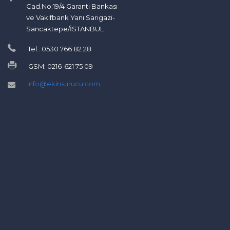
Cad.No:19/4 Garanti Bankası
ve Vakıfbank Yanı Sarıgazi-
Sancaktepe/İSTANBUL
Tel.: 0530 766 82 28
GSM: 0216-621 75 09
info@ekinsurucu.com