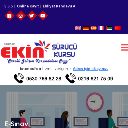
S.S.S
|
Online Kayıt
|
Ehliyet Randevu Al
T
n
İstanbul'da
hizmet veriyoruz.
Adres için tıklayınız.
E-Sınav