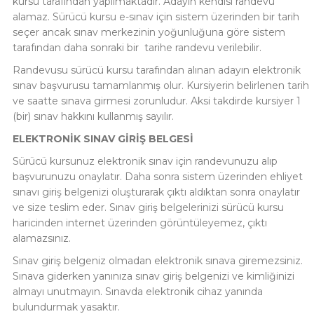
kursu tarafından yapılmaktadır. Adayın kendisi randevu
alamaz. Sürücü kursu e-sınav için sistem üzerinden bir tarih
seçer ancak sınav merkezinin yoğunluğuna göre sistem
tarafından daha sonraki bir tarihe randevu verilebilir.
Randevusu sürücü kursu tarafından alınan adayın elektronik
sınav başvurusu tamamlanmış olur. Kursiyerin belirlenen tarih
ve saatte sınava girmesi zorunludur. Aksi takdirde kursiyer 1
(bir) sınav hakkını kullanmış sayılır.
ELEKTRONİK SINAV GİRİŞ BELGESİ
Sürücü kursunuz elektronik sınav için randevunuzu alıp
başvurunuzu onaylatır. Daha sonra sistem üzerinden ehliyet
sınavı giriş belgenizi oluşturarak çıktı aldıktan sonra onaylatır
ve size teslim eder. Sınav giriş belgelerinizi sürücü kursu
haricinden internet üzerinden görüntüleyemez, çıktı
alamazsınız.
Sınav giriş belgeniz olmadan elektronik sınava giremezsiniz.
Sınava giderken yanınıza sınav giriş belgenizi ve kimliğinizi
almayı unutmayın. Sınavda elektronik cihaz yanında
bulundurmak yasaktır.