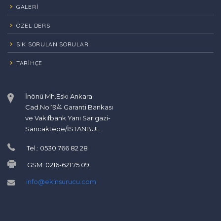
GALERİ
ÖZEL DERS
SIK SORULAN SORULAR
TARIHÇE
İnönü Mh.Eski Ankara
Cad.No:19/4 Garanti Bankası
ve Vakıfbank Yanı Sarıgazi-
Sancaktepe/İSTANBUL
Tel.: 0530 766 82 28
GSM: 0216-621 75 09
info@ekinsurucu.com