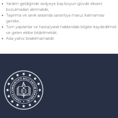
Yardım geldiğinde sedyeye baş-boyun-gövde ekseni
bozulmadan alınmalıdır,
Taşınma ve sevk sırasında sarsıntıya maruz kalmaması
gerekir,
Tüm yapılanlar ve hasta/yaralı hakkındaki bilgiler kaydedilmeli
ve gelen ekibe bildirilmelidir,
Asla yalnız bırakılmamalıdır.