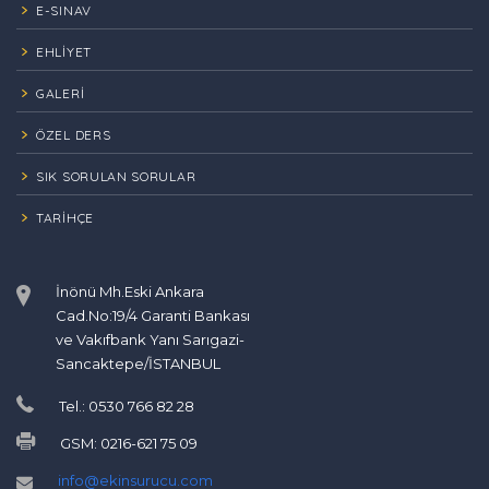
E-SINAV
EHLİYET
GALERİ
ÖZEL DERS
SIK SORULAN SORULAR
TARIHÇE
İnönü Mh.Eski Ankara
Cad.No:19/4 Garanti Bankası
ve Vakıfbank Yanı Sarıgazi-
Sancaktepe/İSTANBUL
Tel.: 0530 766 82 28
GSM: 0216-621 75 09
info@ekinsurucu.com