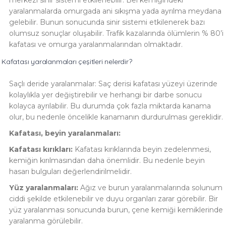
merkezi sinir sistemi etkilenebilir. Bel kemiğindeki
yaralanmalarda omurgada ani sıkışma yada ayrılma meydana
gelebilir. Bunun sonucunda sinir sistemi etkilenerek bazı
olumsuz sonuçlar oluşabilir. Trafik kazalarında ölümlerin % 80’i
kafatası ve omurga yaralanmalarından olmaktadır.
Kafatası yaralanmaları çeşitleri nelerdir?
Saçlı deride yaralanmalar: Saç derisi kafatası yüzeyi üzerinde
kolaylıkla yer değiştirebilir ve herhangi bir darbe sonucu
kolayca ayrılabilir. Bu durumda çok fazla miktarda kanama
olur, bu nedenle öncelikle kanamanın durdurulması gereklidir.
Kafatası, beyin yaralanmaları:
Kafatası kırıkları:
Kafatası kırıklarında beyin zedelenmesi,
kemiğin kırılmasından daha önemlidir. Bu nedenle beyin
hasarı bulguları değerlendirilmelidir.
Yüz yaralanmaları:
Ağız ve burun yaralanmalarında solunum
ciddi şekilde etkilenebilir ve duyu organları zarar görebilir. Bir
yüz yaralanması sonucunda burun, çene kemiği kemiklerinde
yaralanma görülebilir.