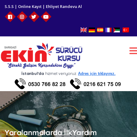
S.S.S
|
Online Kayıt
|
Ehliyet Randevu Al
T
n
İstanbul'da
hizmet veriyoruz.
Adres için tıklayınız.
Yaralanmalarda İlkYardım