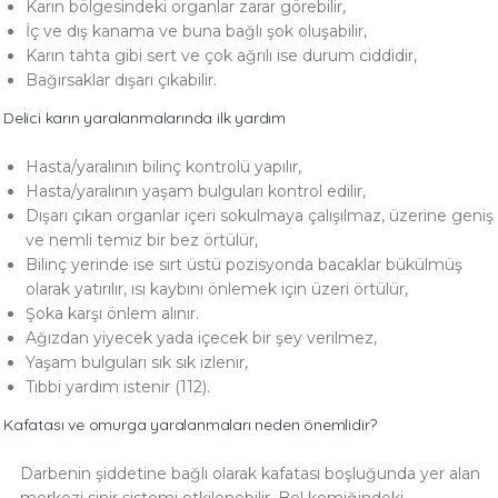
Karın bölgesindeki organlar zarar görebilir,
İç ve dış kanama ve buna bağlı şok oluşabilir,
Karın tahta gibi sert ve çok ağrılı ise durum ciddidir,
Bağırsaklar dışarı çıkabilir.
Delici karın yaralanmalarında ilk yardım
Hasta/yaralının bilinç kontrolü yapılır,
Hasta/yaralının yaşam bulguları kontrol edilir,
Dışarı çıkan organlar içeri sokulmaya çalışılmaz, üzerine geniş
ve nemli temiz bir bez örtülür,
Bilinç yerinde ise sırt üstü pozisyonda bacaklar bükülmüş
olarak yatırılır, ısı kaybını önlemek için üzeri örtülür,
Şoka karşı önlem alınır.
Ağızdan yiyecek yada içecek bir şey verilmez,
Yaşam bulguları sık sık izlenir,
Tıbbi yardım istenir (112).
Kafatası ve omurga yaralanmaları neden önemlidir?
Darbenin şiddetine bağlı olarak kafatası boşluğunda yer alan