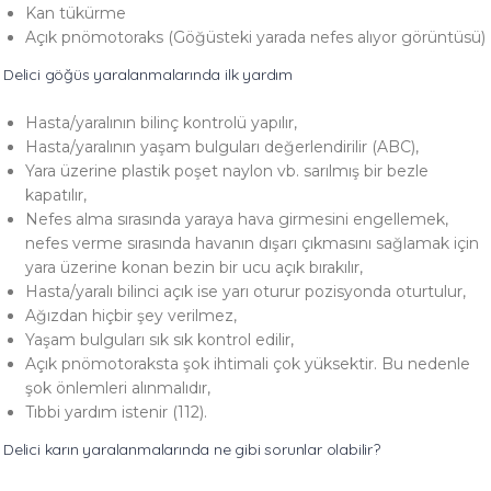
Kan tükürme
Açık pnömotoraks (Göğüsteki yarada nefes alıyor görüntüsü)
Delici göğüs yaralanmalarında ilk yardım
Hasta/yaralının bilinç kontrolü yapılır,
Hasta/yaralının yaşam bulguları değerlendirilir (ABC),
Yara üzerine plastik poşet naylon vb. sarılmış bir bezle
kapatılır,
Nefes alma sırasında yaraya hava girmesini engellemek,
nefes verme sırasında havanın dışarı çıkmasını sağlamak için
yara üzerine konan bezin bir ucu açık bırakılır,
Hasta/yaralı bilinci açık ise yarı oturur pozisyonda oturtulur,
Ağızdan hiçbir şey verilmez,
Yaşam bulguları sık sık kontrol edilir,
Açık pnömotoraksta şok ihtimali çok yüksektir. Bu nedenle
şok önlemleri alınmalıdır,
Tıbbi yardım istenir (112).
Delici karın yaralanmalarında ne gibi sorunlar olabilir?