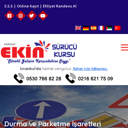
S.S.S
|
Online Kayıt
|
Ehliyet Randevu Al
T
n
İstanbul'da
hizmet veriyoruz.
Adres için tıklayınız.
Durma ve Parketme İşaretleri