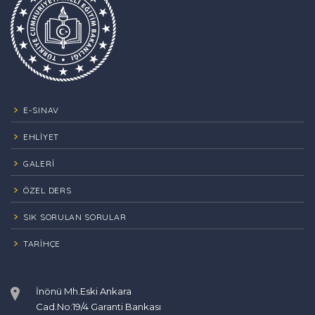
E-SINAV
EHLİYET
GALERİ
ÖZEL DERS
SIK SORULAN SORULAR
TARIHÇE
İnönü Mh.Eski Ankara
Cad.No:19/4 Garanti Bankası