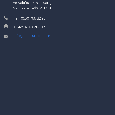
ve Vakıfbank Yanı Sarıgazi-
Sancaktepe/İSTANBUL
Tel.: 0530 766 82 28
GSM: 0216-621 75 09
info@ekinsurucu.com