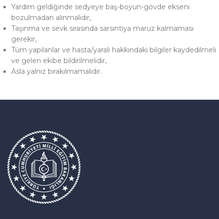
Yardım geldiğinde sedyeye baş-boyun-gövde ekseni
bozulmadan alınmalıdır,
Taşınma ve sevk sırasında sarsıntıya maruz kalmaması
gerekir,
Tüm yapılanlar ve hasta/yaralı hakkındaki bilgiler kaydedilmeli
ve gelen ekibe bildirilmelidir,
Asla yalnız bırakılmamalıdır.