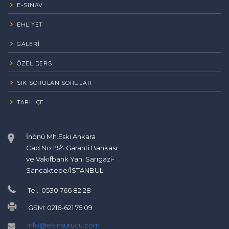
E-SINAV
EHLİYET
GALERİ
ÖZEL DERS
SIK SORULAN SORULAR
TARIHÇE
İnönü Mh.Eski Ankara
Cad.No:19/4 Garanti Bankası
ve Vakıfbank Yanı Sarıgazi-
Sancaktepe/İSTANBUL
Tel.: 0530 766 82 28
GSM: 0216-621 75 09
info@ekinsurucu.com