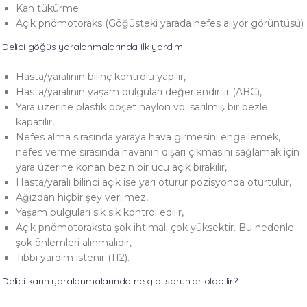
Kan tükürme
Açık pnömotoraks (Göğüsteki yarada nefes alıyor görüntüsü)
Delici göğüs yaralanmalarında ilk yardım
Hasta/yaralının bilinç kontrolü yapılır,
Hasta/yaralının yaşam bulguları değerlendirilir (ABC),
Yara üzerine plastik poşet naylon vb. sarılmış bir bezle
kapatılır,
Nefes alma sırasında yaraya hava girmesini engellemek,
nefes verme sırasında havanın dışarı çıkmasını sağlamak için
yara üzerine konan bezin bir ucu açık bırakılır,
Hasta/yaralı bilinci açık ise yarı oturur pozisyonda oturtulur,
Ağızdan hiçbir şey verilmez,
Yaşam bulguları sık sık kontrol edilir,
Açık pnömotoraksta şok ihtimali çok yüksektir. Bu nedenle
şok önlemleri alınmalıdır,
Tıbbi yardım istenir (112).
Delici karın yaralanmalarında ne gibi sorunlar olabilir?