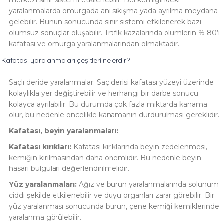
merkezi sinir sistemi etkilenebilir. Bel kemiğindeki
yaralanmalarda omurgada ani sıkışma yada ayrılma meydana
gelebilir. Bunun sonucunda sinir sistemi etkilenerek bazı
olumsuz sonuçlar oluşabilir. Trafik kazalarında ölümlerin % 80’i
kafatası ve omurga yaralanmalarından olmaktadır.
Kafatası yaralanmaları çeşitleri nelerdir?
Saçlı deride yaralanmalar: Saç derisi kafatası yüzeyi üzerinde
kolaylıkla yer değiştirebilir ve herhangi bir darbe sonucu
kolayca ayrılabilir. Bu durumda çok fazla miktarda kanama
olur, bu nedenle öncelikle kanamanın durdurulması gereklidir.
Kafatası, beyin yaralanmaları:
Kafatası kırıkları:
Kafatası kırıklarında beyin zedelenmesi,
kemiğin kırılmasından daha önemlidir. Bu nedenle beyin
hasarı bulguları değerlendirilmelidir.
Yüz yaralanmaları:
Ağız ve burun yaralanmalarında solunum
ciddi şekilde etkilenebilir ve duyu organları zarar görebilir. Bir
yüz yaralanması sonucunda burun, çene kemiği kemiklerinde
yaralanma görülebilir.