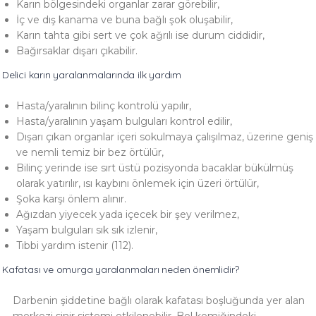
Karın bölgesindeki organlar zarar görebilir,
İç ve dış kanama ve buna bağlı şok oluşabilir,
Karın tahta gibi sert ve çok ağrılı ise durum ciddidir,
Bağırsaklar dışarı çıkabilir.
Delici karın yaralanmalarında ilk yardım
Hasta/yaralının bilinç kontrolü yapılır,
Hasta/yaralının yaşam bulguları kontrol edilir,
Dışarı çıkan organlar içeri sokulmaya çalışılmaz, üzerine geniş
ve nemli temiz bir bez örtülür,
Bilinç yerinde ise sırt üstü pozisyonda bacaklar bükülmüş
olarak yatırılır, ısı kaybını önlemek için üzeri örtülür,
Şoka karşı önlem alınır.
Ağızdan yiyecek yada içecek bir şey verilmez,
Yaşam bulguları sık sık izlenir,
Tıbbi yardım istenir (112).
Kafatası ve omurga yaralanmaları neden önemlidir?
Darbenin şiddetine bağlı olarak kafatası boşluğunda yer alan