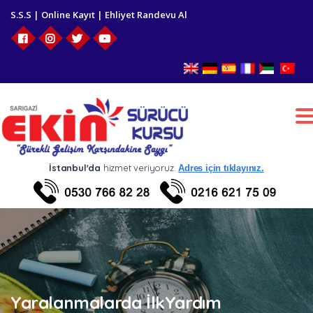
S.S.S
|
Online Kayıt
|
Ehliyet Randevu Al
T
n
İstanbul'da
hizmet veriyoruz.
Adres için tıklayınız.
Yaralanmalarda İlkYardım