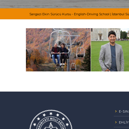
Sarıgazi Ekin Sürücü Kursu - English-Driving School | İstanbul Sü
E-SI
EHLİ