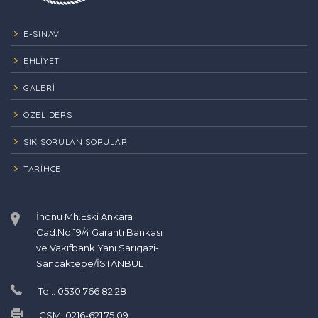
E-SINAV
EHLİYET
GALERİ
ÖZEL DERS
SIK SORULAN SORULAR
TARIHÇE
İnönü Mh.Eski Ankara
Cad.No:19/4 Garanti Bankası
ve Vakıfbank Yanı Sarıgazi-
Sancaktepe/İSTANBUL
Tel.: 0530 766 82 28
GSM: 0216-621 75 09