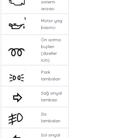
sistemi
arızası
Motor yag
basıncı
Ön ısıtma
bujileri
(dizeller
icin)
Park
lambaları
Sağ sinyal
lambasi
Sis
lambaları
Sol sinyal