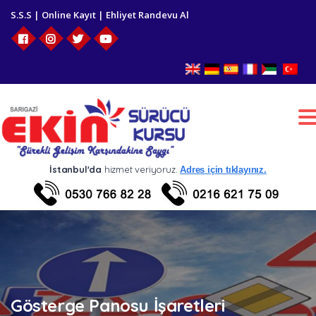
S.S.S
|
Online Kayıt
|
Ehliyet Randevu Al
T
n
İstanbul'da
hizmet veriyoruz.
Adres için tıklayınız.
Gösterge Panosu İşaretleri